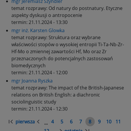
mgr Jeremiasz Szyndler
temat rozprawy:
Od natury do postnatury. Etyczne
aspekty dyskusji o antropocenie
termin:
21.11.2024 - 13:30
mgr inż. Karsten Glowka
temat rozprawy:
Struktura oraz wybrane
właściwości stopów o wysokiej entropii Ti-Ta-Nb-Zr-
Hf-Mo o zmiennej zawartości Hf, Mo oraz Zr
przeznaczonych do potencjalnych zastosowań
biomedycznych
termin:
21.11.2024 - 12:00
mgr Joanna Ryszka
temat rozprawy:
The impact of the British-Japanese
relations on British English: a diachronic
sociolinguistic study
termin:
21.11.2024 - 12:30
Stronicowanie
pierwsza
4
5
6
7
8
9
10
11
…
Pierwsza
Poprzednia
Strona
Strona
Strona
Strona
Strona
Strona
Strona
Stron
strona
strona