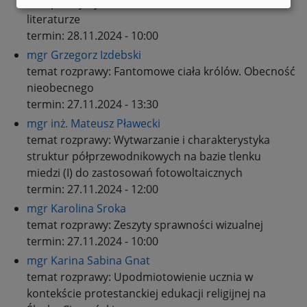
Komparatystyczna analiza ikon-obrazów metanoi w
literaturze
termin:
28.11.2024 - 10:00
mgr Grzegorz Izdebski
temat rozprawy:
Fantomowe ciała królów. Obecność
nieobecnego
termin:
27.11.2024 - 13:30
mgr inż. Mateusz Pławecki
temat rozprawy:
Wytwarzanie i charakterystyka
struktur półprzewodnikowych na bazie tlenku
miedzi (I) do zastosowań fotowoltaicznych
termin:
27.11.2024 - 12:00
mgr Karolina Sroka
temat rozprawy:
Zeszyty sprawności wizualnej
termin:
27.11.2024 - 10:00
mgr Karina Sabina Gnat
temat rozprawy:
Upodmiotowienie ucznia w
kontekście protestanckiej edukacji religijnej na