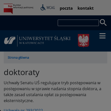
Przejdź
Pasek
poczta
kontakt
do
dostępności
treści
Szukaj
Ścieżka
Strona główna
nawigacyjna
doktoraty
Uchwały Senatu UŚ regulujące tryb postępowania w
postępowaniu w sprawie nadania stopnia doktora, a
także zasad ustalania opłat za postępowania
eksternistyczne.
Uchwała nr 293/2022