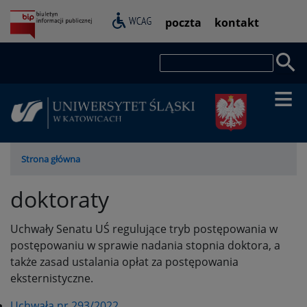
Przejdź
Pasek
poczta
kontakt
do
dostępności
treści
Szukaj
Ścieżka
Strona główna
nawigacyjna
doktoraty
Uchwały Senatu UŚ regulujące tryb postępowania w
postępowaniu w sprawie nadania stopnia doktora, a
także zasad ustalania opłat za postępowania
eksternistyczne.
Uchwała nr 293/2022