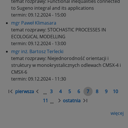
temat rozprawy:
Functional inequalities connected
to Sugeno integral and its applications
termin:
09.12.2024 - 15:00
mgr Paweł Klimasara
temat rozprawy:
STOCHASTIC PROCESSES IN
ECOLOGICAL MODELLING
termin:
09.12.2024 - 13:00
mgr inż. Bartosz Terlecki
temat rozprawy:
Niejednorodność orientacji i
struktury w monokrystalicznych odlewach CMSX-4 i
CMSX-6
termin:
09.12.2024 - 11:30
Stronicowanie
pierwsza
3
4
5
6
7
8
9
10
…
Pierwsza
Poprzednia
Strona
Strona
Strona
Strona
Strona
Strona
Strona
Stron
strona
strona
11
ostatnia
…
Strona
Następna
Ostatnia
strona
strona
więcej