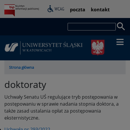
Przejdź
Pasek
poczta
kontakt
do
dostępności
treści
Szukaj
Ścieżka
Strona główna
nawigacyjna
doktoraty
Uchwały Senatu UŚ regulujące tryb postępowania w
postępowaniu w sprawie nadania stopnia doktora, a
także zasad ustalania opłat za postępowania
eksternistyczne.
Uchwała nr 293/2022