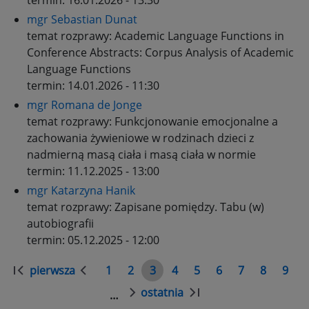
termin:
16.01.2026 - 13:30
mgr Sebastian Dunat
temat rozprawy:
Academic Language Functions in
Conference Abstracts: Corpus Analysis of Academic
Language Functions
termin:
14.01.2026 - 11:30
mgr Romana de Jonge
temat rozprawy:
Funkcjonowanie emocjonalne a
zachowania żywieniowe w rodzinach dzieci z
nadmierną masą ciała i masą ciała w normie
termin:
11.12.2025 - 13:00
mgr Katarzyna Hanik
temat rozprawy:
Zapisane pomiędzy. Tabu (w)
autobiografii
termin:
05.12.2025 - 12:00
Stronicowanie
pierwsza
1
2
3
4
5
6
7
8
9
Pierwsza
Poprzednia
Strona
Strona
Strona
Strona
Strona
Strona
Strona
Strona
Stro
strona
strona
ostatnia
…
Następna
Ostatnia
strona
strona