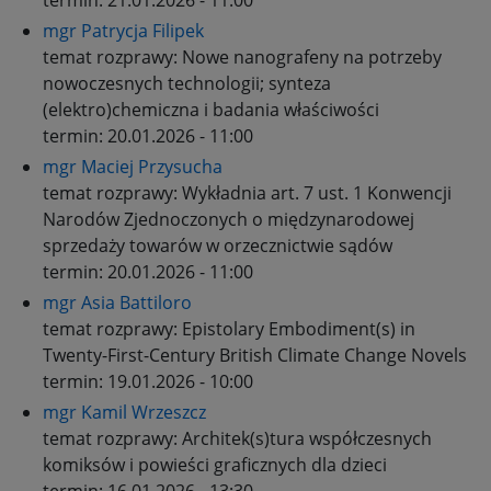
termin:
21.01.2026 - 11:00
mgr Patrycja Filipek
temat rozprawy:
Nowe nanografeny na potrzeby
nowoczesnych technologii; synteza
(elektro)chemiczna i badania właściwości
termin:
20.01.2026 - 11:00
mgr Maciej Przysucha
temat rozprawy:
Wykładnia art. 7 ust. 1 Konwencji
Narodów Zjednoczonych o międzynarodowej
sprzedaży towarów w orzecznictwie sądów
termin:
20.01.2026 - 11:00
mgr Asia Battiloro
temat rozprawy:
Epistolary Embodiment(s) in
Twenty-First-Century British Climate Change Novels
termin:
19.01.2026 - 10:00
mgr Kamil Wrzeszcz
temat rozprawy:
Architek(s)tura współczesnych
komiksów i powieści graficznych dla dzieci