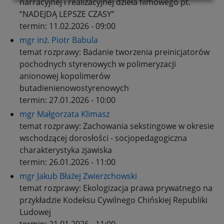
narracyjnej i realizacyjnej dzieła filmowego pt.
“NADEJDĄ LEPSZE CZASY”
termin:
11.02.2026 - 09:00
mgr inż. Piotr Babula
temat rozprawy:
Badanie tworzenia preinicjatorów
pochodnych styrenowych w polimeryzacji
anionowej kopolimerów
butadienienowostyrenowych
termin:
27.01.2026 - 10:00
mgr Małgorzata Klimasz
temat rozprawy:
Zachowania sekstingowe w okresie
wschodzącej dorosłości - socjopedagogiczna
charakterystyka zjawiska
termin:
26.01.2026 - 11:00
mgr Jakub Błażej Zwierzchowski
temat rozprawy:
Ekologizacja prawa prywatnego na
przykładzie Kodeksu Cywilnego Chińskiej Republiki
Ludowej