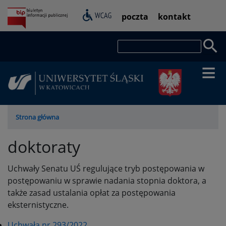
Przejdź
Pasek
poczta
kontakt
do
dostępności
treści
Szukaj
Ścieżka
Strona główna
nawigacyjna
doktoraty
Uchwały Senatu UŚ regulujące tryb postępowania w
postępowaniu w sprawie nadania stopnia doktora, a
także zasad ustalania opłat za postępowania
eksternistyczne.
Uchwała nr 293/2022