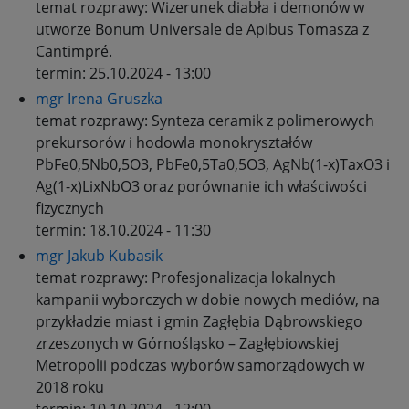
temat rozprawy:
Wizerunek diabła i demonów w
utworze Bonum Universale de Apibus Tomasza z
Cantimpré.
termin:
25.10.2024 - 13:00
mgr Irena Gruszka
temat rozprawy:
Synteza ceramik z polimerowych
prekursorów i hodowla monokryształów
PbFe0,5Nb0,5O3, PbFe0,5Ta0,5O3, AgNb(1-x)TaxO3 i
Ag(1-x)LixNbO3 oraz porównanie ich właściwości
fizycznych
termin:
18.10.2024 - 11:30
mgr Jakub Kubasik
temat rozprawy:
Profesjonalizacja lokalnych
kampanii wyborczych w dobie nowych mediów, na
przykładzie miast i gmin Zagłębia Dąbrowskiego
zrzeszonych w Górnośląsko – Zagłębiowskiej
Metropolii podczas wyborów samorządowych w
2018 roku