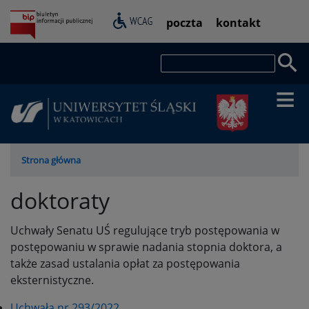
Przejdź
Pasek
poczta
kontakt
do
dostępności
treści
Szukaj
Ścieżka
Strona główna
nawigacyjna
doktoraty
Uchwały Senatu UŚ regulujące tryb postępowania w
postępowaniu w sprawie nadania stopnia doktora, a
także zasad ustalania opłat za postępowania
eksternistyczne.
Uchwała nr 293/2022