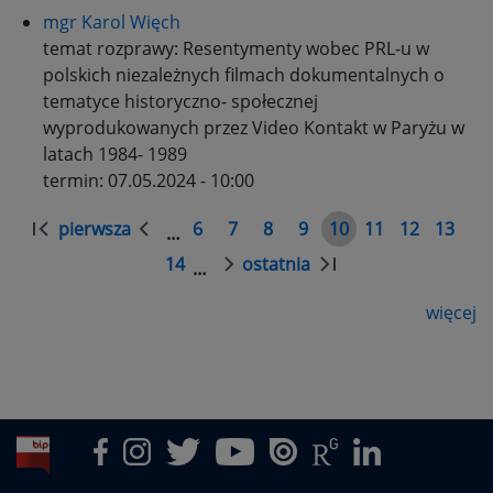
mgr Karol Więch
temat rozprawy:
Resentymenty wobec PRL-u w
polskich niezależnych filmach dokumentalnych o
tematyce historyczno- społecznej
wyprodukowanych przez Video Kontakt w Paryżu w
latach 1984- 1989
termin:
07.05.2024 - 10:00
Stronicowanie
pierwsza
6
7
8
9
10
11
12
13
…
Pierwsza
Poprzednia
Strona
Strona
Strona
Strona
Strona
Strona
Strona
Stron
strona
strona
14
ostatnia
…
Strona
Następna
Ostatnia
strona
strona
więcej