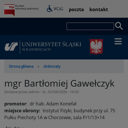
Przejdź
Pasek
poczta
kontakt
do
dostępności
treści
Szukaj
Ścieżka
Strona główna
doktoraty
nawigacyjna
mgr Bartłomiej Gawełczyk
Dodane przez
admin
-
śr., 02/04/2026 - 14:33
promotor
: dr hab. Adam Konefał
miejsce obrony:
Instytut Fizyki, budynek przy ul. 75
Pułku Piechoty 1A w Chorzowie, sala P/1/13+14