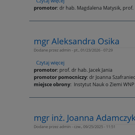
Czytaj więcej
o
promotor
: dr hab. Magdalena Matysik, prof.
mgr
Natalia
Janczewska
mgr Aleksandra Osika
Dodane przez
admin
-
pt., 01/23/2026 - 07:29
Czytaj więcej
o
promotor
: prof. dr hab. Jacek Jania
mgr
promotor pomocniczy
Aleksandra
: dr Joanna Szafranie
miejsce obrony
Osika
: Instytut Nauk o Ziemi WNP 
mgr inż. Joanna Adamczy
Dodane przez
admin
-
czw., 09/25/2025 - 11:51