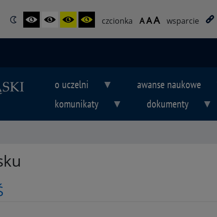
A
A
czcionka
A
wsparcie
o uczelni
awanse naukowe
komunikaty
dokumenty
sku
Ś