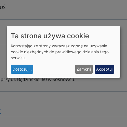
 UŚ
Ta strona używa cookie
Korzystając ze strony wyrażasz zgodę na używanie
cookie niezbędnych do prawidłowego działania tego
serwisu.
Dostosuj
...
Zamknij
Akceptuj
c
przy ul. Będzińskiej 60 w Sosnowcu.
k