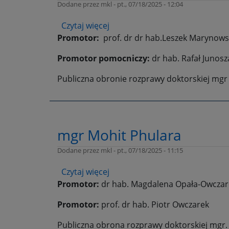
Dodane przez
mkl
-
pt., 07/18/2025 - 12:04
Czytaj więcej
o
Promotor:
prof. dr dr hab.Leszek Marynows
mgr
Dorota
Promotor pomocniczy:
dr hab. Rafał Junosz
Staneczek
Publiczna obronie rozprawy doktorskiej mgr 
mgr Mohit Phulara
Dodane przez
mkl
-
pt., 07/18/2025 - 11:15
Czytaj więcej
o
Promotor:
dr hab. Magdalena Opała-Owczare
mgr
Mohit
Promotor:
prof. dr hab. Piotr Owczarek
Phulara
Publiczna obrona rozprawy doktorskiej mgr. 