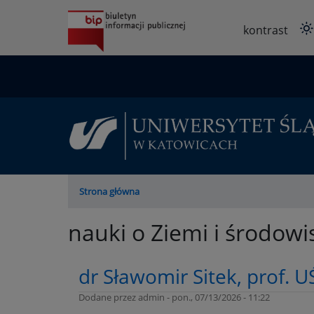
Przejdź
do
kontrast
treści
Ścieżka
Strona główna
nawigacyjna
nauki o Ziemi i środowi
dr Sławomir Sitek, prof. U
Dodane przez
admin
-
pon., 07/13/2026 - 11:22