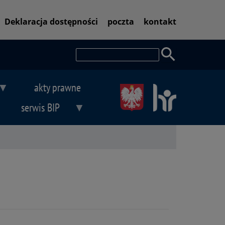
Pasek
Deklaracja dostępności
poczta
kontakt
dostępności
Szukaj
akty prawne
serwis BIP