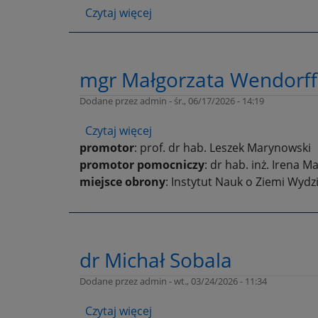
Czytaj więcej
o
dr
Sławomir
Sitek,
mgr Małgorzata Wendorff
prof.
UŚ
Dodane przez
admin
-
śr., 06/17/2026 - 14:19
Czytaj więcej
o
promotor
: prof. dr hab. Leszek Marynowski
mgr
promotor pomocniczy
Małgorzata
: dr hab. inż. Irena M
miejsce obrony
Wendorff-
: Instytut Nauk o Ziemi Wydz
Belon
dr Michał Sobala
Dodane przez
admin
-
wt., 03/24/2026 - 11:34
Czytaj więcej
o