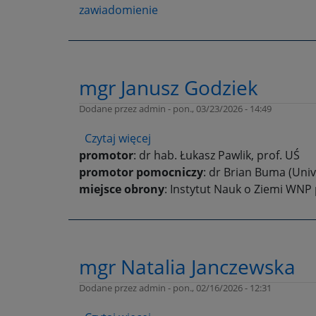
zawiadomienie
dr
Michał
Sobala
mgr Janusz Godziek
Dodane przez
admin
-
pon., 03/23/2026 - 14:49
Czytaj więcej
o
promotor
: dr hab. Łukasz Pawlik, prof. UŚ
mgr
promotor pomocniczy
Janusz
: dr Brian Buma (Univ
miejsce obrony
Godziek
: Instytut Nauk o Ziemi WNP 
mgr Natalia Janczewska
Dodane przez
admin
-
pon., 02/16/2026 - 12:31