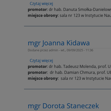
Czytaj więcej
o
promotor
: dr hab. Danuta Smołka-Danielows
mgr
miejsce obrony
inż.
: sala nr 123 w Instytucie N
Joanna
Adamczyk
mgr Joanna Kidawa
Dodane przez
admin
-
wt., 09/09/2025 - 11:36
Czytaj więcej
o
promotor
: dr hab. Tadeusz Molenda, prof. 
mgr
promotor
: dr hab. Damian Chmura, prof. U
Joanna
miejsce obrony
Kidawa
: sala nr 123 w Instytucie N
mgr Dorota Staneczek