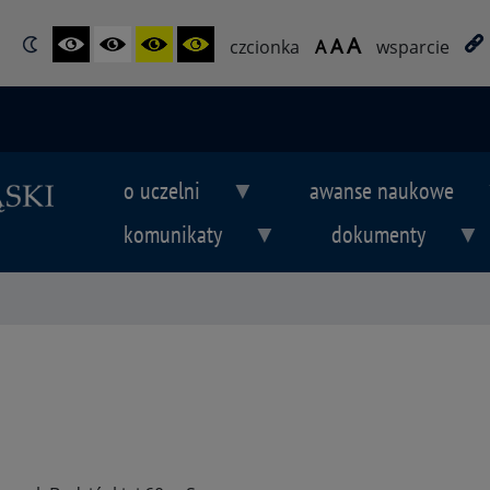
A
A
czcionka
A
wsparcie
o uczelni
awanse naukowe
komunikaty
dokumenty