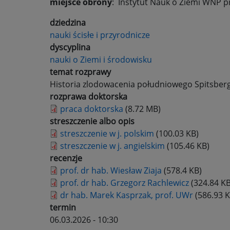
miejsce obrony
: Instytut Nauk o Ziemi WNP pr
dziedzina
nauki ścisłe i przyrodnicze
dyscyplina
nauki o Ziemi i środowisku
temat rozprawy
Historia zlodowacenia południowego Spitsber
rozprawa doktorska
praca doktorska
(8.72 MB)
streszczenie albo opis
streszczenie w j. polskim
(100.03 KB)
streszczenie w j. angielskim
(105.46 KB)
recenzje
prof. dr hab. Wiesław Ziaja
(578.4 KB)
prof. dr hab. Grzegorz Rachlewicz
(324.84 KB
dr hab. Marek Kasprzak, prof. UWr
(586.93 K
termin
06.03.2026 - 10:30