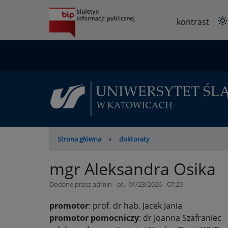
Przejdź
do
kontrast
treści
Ścieżka
Strona główna
doktoraty
nawigacyjna
mgr Aleksandra Osika
Dodane przez
admin
-
pt., 01/23/2026 - 07:29
promotor
: prof. dr hab. Jacek Jania
promotor pomocniczy
: dr Joanna Szafraniec