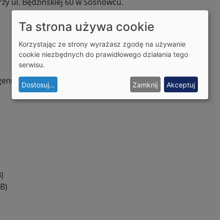
zy ul. Będzińskiej 60 w Sosnowcu.
Ta strona używa cookie
Korzystając ze strony wyrażasz zgodę na używanie
cookie niezbędnych do prawidłowego działania tego
serwisu.
genu w holocenie
Dostosuj
...
Zamknij
Akceptuj
)
B)