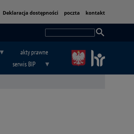
Pasek
Deklaracja dostępności
poczta
kontakt
dostępności
Szukaj
akty prawne
serwis BIP