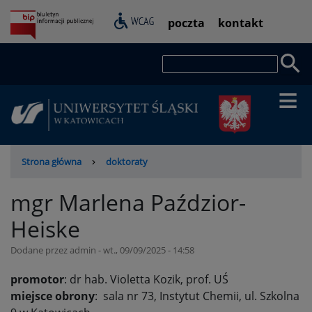
Przejdź
Pasek
poczta
kontakt
do
dostępności
treści
Szukaj
Ścieżka
Strona główna
doktoraty
nawigacyjna
mgr Marlena Paździor-
Heiske
Dodane przez
admin
-
wt., 09/09/2025 - 14:58
promotor
: dr hab. Violetta Kozik, prof. UŚ
miejsce obrony
: sala nr 73, Instytut Chemii, ul. Szkolna