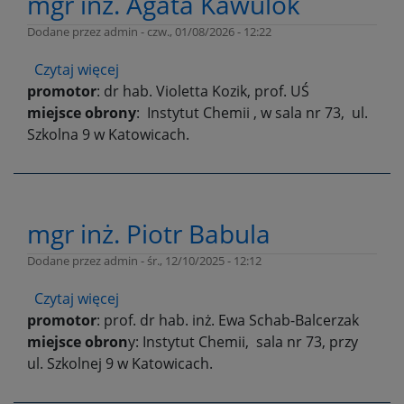
mgr inż. Agata Kawulok
Dodane przez
admin
-
czw., 01/08/2026 - 12:22
Czytaj więcej
o
promotor
: dr hab. Violetta Kozik, prof. UŚ
mgr
miejsce obrony
inż.
: Instytut Chemii , w sala nr 73, ul.
Szkolna 9 w Katowicach.
Agata
Kawulok
mgr inż. Piotr Babula
Dodane przez
admin
-
śr., 12/10/2025 - 12:12
Czytaj więcej
o
promotor
: prof. dr hab. inż. Ewa Schab-Balcerzak
mgr
miejsce obron
inż.
y: Instytut Chemii, sala nr 73, przy
ul. Szkolnej 9 w Katowicach.
Piotr
Babula