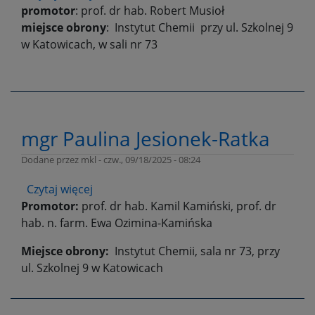
promotor
: prof. dr hab. Robert Musioł
mgr
miejsce obrony
Julia
: Instytut Chemii przy ul. Szkolnej 9
w Katowicach, w sali nr 73
Korzuch
mgr Paulina Jesionek-Ratka
Dodane przez
mkl
-
czw., 09/18/2025 - 08:24
Czytaj więcej
o
Promotor:
prof. dr hab. Kamil Kamiński, prof. dr
mgr
hab. n. farm. Ewa Ozimina-Kamińska
Paulina
Jesionek-
Miejsce obrony:
Instytut Chemii, sala nr 73, przy
Ratka
ul. Szkolnej 9 w Katowicach