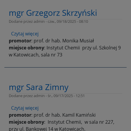
mgr Grzegorz Skrzyński
Dodane przez
admin
-
czw., 09/18/2025 - 08:10
Czytaj więcej
o
promotor
: prof. dr hab. Monika Musiał
mgr
miejsce obrony
Grzegorz
: Instytut Chemii przy ul. Szkolnej 9
w Katowicach, sala nr 73
Skrzyński
mgr Sara Zimny
Dodane przez
admin
-
śr., 09/17/2025 - 12:51
Czytaj więcej
o
promotor
: prof. dr hab. Kamil Kamiński
mgr
miejsce obrony
Sara
: Instytut Chemii, w sala nr 227,
przy ul. Bankowej 14 w Katowicach.
Zimny