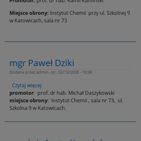
Promotor:
prof. dr hab. Kamil Kamiński
mgr
Luiza
Miejsce obrony:
Instytut Chemii przy ul. Szkolnej 9
Orszulak
w Katowicach, sala nr 73
mgr Paweł Dziki
Dodane przez
admin
-
pt., 02/13/2026 - 10:38
Czytaj więcej
o
promotor
: prof. dr hab. Michał Daszykowski
mgr
miejsce obrony
Paweł
: Instytut Chemii , sala nr 73, ul.
Szkolna 9 w Katowicach.
Dziki