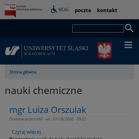
Przejdź
Pasek
poczta
kontakt
do
dostępności
treści
Szukaj
Ścieżka
Strona główna
nawigacyjna
nauki chemiczne
mgr Luiza Orszulak
Dodane przez
mkl
-
wt., 07/28/2026 - 09:22
Czytaj więcej
o