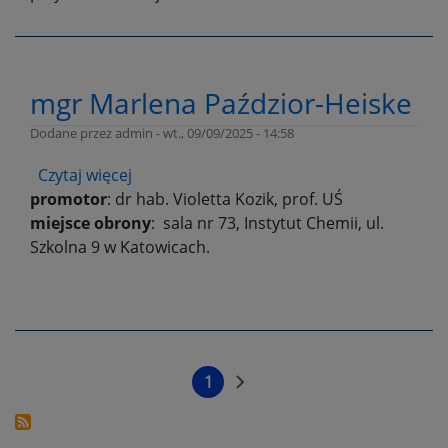
mgr Marlena Paździor-Heiske
Dodane przez
admin
-
wt., 09/09/2025 - 14:58
Czytaj więcej
o
promotor
: dr hab. Violetta Kozik, prof. UŚ
mgr
miejsce obrony
Marlena
: sala nr 73, Instytut Chemii, ul.
Szkolna 9 w Katowicach.
Paździor-
Heiske
Stronicowanie
1
Bieżąca
Następna
strona
strona