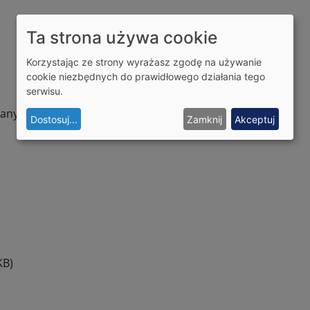
Ta strona używa cookie
Korzystając ze strony wyrażasz zgodę na używanie
cookie niezbędnych do prawidłowego działania tego
serwisu.
iany Goriczewej
Dostosuj
...
Zamknij
Akceptuj
KB)