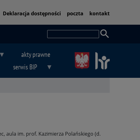
Pasek
Deklaracja dostępności
poczta
kontakt
dostępności
Szukaj
akty prawne
serwis BIP
, aula im. prof. Kazimierza Polańskiego (d.