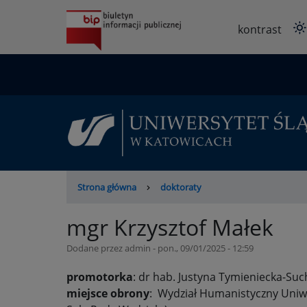
Przejdź
do
kontrast
treści
Ścieżka
Strona główna
doktoraty
nawigacyjna
mgr Krzysztof Małek
Dodane przez
admin
-
pon., 09/01/2025 - 12:59
promotorka
: dr hab. Justyna Tymieniecka-Suc
miejsce obrony
: Wydział Humanistyczny Uniwer