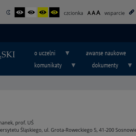
A
A
czcionka
A
wsparcie
o uczelni
awanse naukowe
komunikaty
dokumenty
hanek, prof. UŚ
sytetu Śląskiego, ul. Grota-Roweckiego 5, 41-200 Sosnowiec