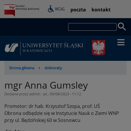
Przejdź
Pasek
poczta
kontakt
do
dostępności
treści
Szukaj
Ścieżka
Strona główna
doktoraty
nawigacyjna
mgr Anna Gumsley
Dodane przez
admin
-
pt., 09/08/2023 - 11:12
Promotor: dr hab. Krzysztof Szopa, prof. UŚ
Obrona odbędzie się w Instytucie Nauk o Ziemi WNP
przy ul. Będzińskiej 60 w Sosnowcu