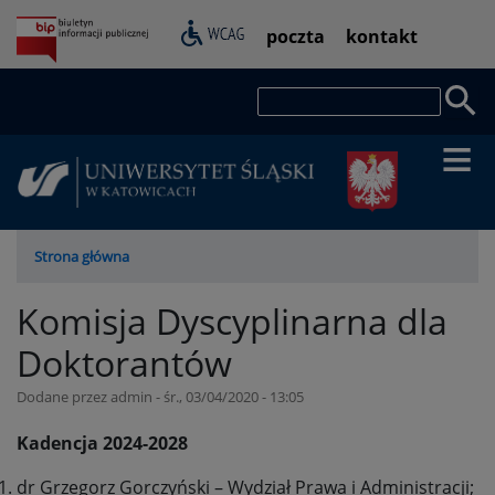
Przejdź
Pasek
poczta
kontakt
do
dostępności
treści
Szukaj
Ścieżka
Strona główna
nawigacyjna
Komisja Dyscyplinarna dla
Doktorantów
Dodane przez
admin
-
śr., 03/04/2020 - 13:05
Kadencja 2024-2028
dr Grzegorz Gorczyński – Wydział Prawa i Administracji;