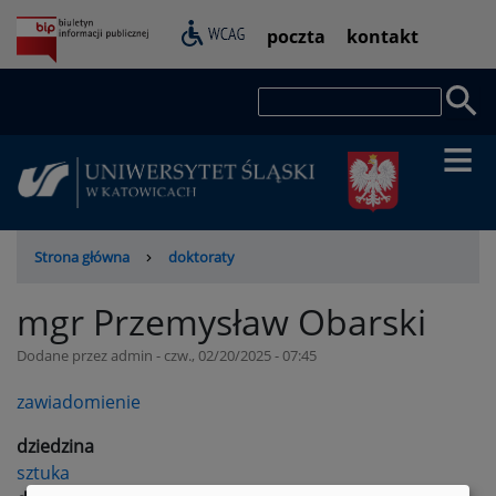
Przejdź
Pasek
poczta
kontakt
do
dostępności
treści
Szukaj
Ścieżka
Strona główna
doktoraty
nawigacyjna
mgr Przemysław Obarski
Dodane przez
admin
-
czw., 02/20/2025 - 07:45
zawiadomienie
dziedzina
sztuka