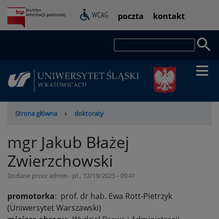
Przejdź
Pasek
poczta
kontakt
do
dostępności
treści
Szukaj
Ścieżka
Strona główna
doktoraty
nawigacyjna
mgr Jakub Błażej
Zwierzchowski
Dodane przez
admin
-
pt., 12/19/2025 - 09:41
promotorka
: prof. dr hab. Ewa Rott-Pietrzyk
(Uniwersytet Warszawski)