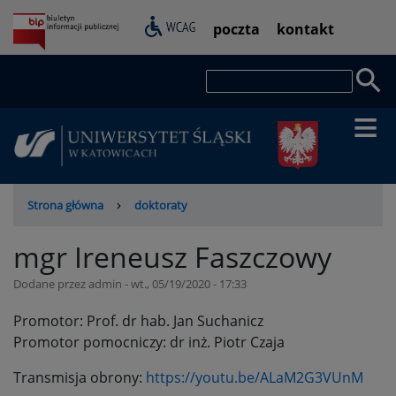
Przejdź
Pasek
poczta
kontakt
do
dostępności
treści
Szukaj
Ścieżka
Strona główna
doktoraty
nawigacyjna
mgr Ireneusz Faszczowy
Dodane przez
admin
-
wt., 05/19/2020 - 17:33
Promotor: Prof. dr hab. Jan Suchanicz
Promotor pomocniczy: dr inż. Piotr Czaja
Transmisja obrony:
https://youtu.be/ALaM2G3VUnM