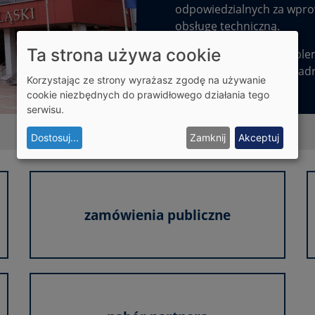
odpowiedzialnych za wprow
obsługę techniczną.
Ta strona używa cookie
Jeśli mają Państwo problem
prosimy o kontakt pod ad
Korzystając ze strony wyrażasz zgodę na używanie
cookie niezbędnych do prawidłowego działania tego
serwisu.
Dostosuj
...
Zamknij
Akceptuj
zamówienia publiczne