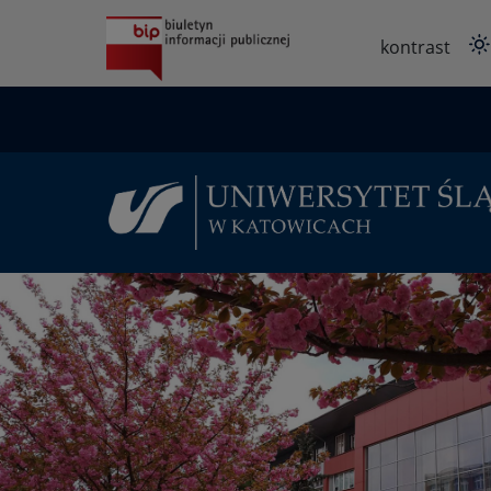
Przejdź
do
kontrast
treści