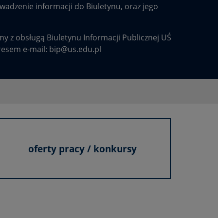
adzenie informacji do Biuletynu, oraz jego
y z obsługą Biuletynu Informacji Publicznej UŚ
resem e-mail:
bip@us.edu.pl
oferty pracy / konkursy