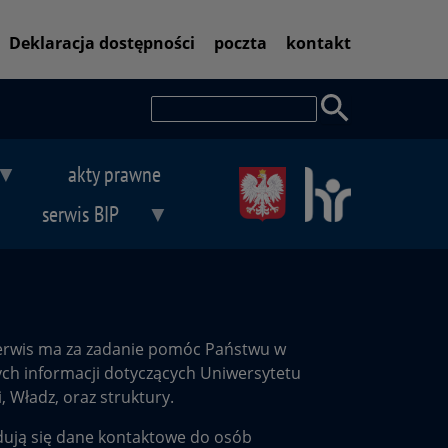
Pasek
Deklaracja dostępności
poczta
kontakt
dostępności
Szukaj
akty prawne
serwis BIP
erwis ma za zadanie pomóc Państwu w
ych informacji dotyczących Uniwersytetu
i, Władz, oraz struktury.
dują się dane kontaktowe do osób