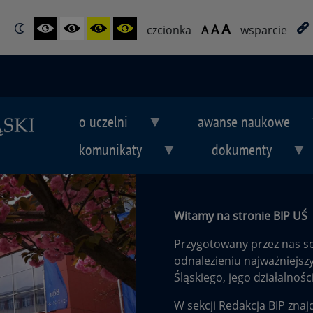
A
A
czcionka
A
wsparcie
o uczelni
awanse naukowe
komunikaty
dokumenty
Witamy na stronie BIP UŚ
Przygotowany przez nas s
odnalezieniu najważniejsz
Śląskiego, jego działalnośc
W sekcji
Redakcja BIP
znaj